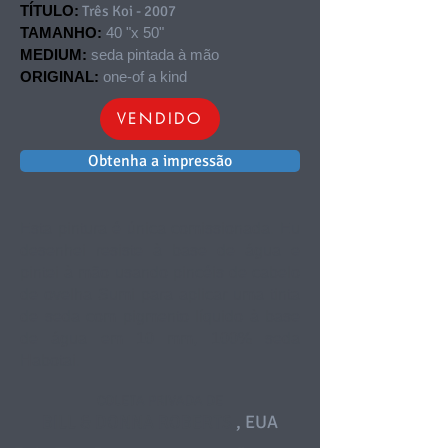
TÍTULO:
Três Koi - 2007
TAMANHO:
40 "x 50"
MEDIUM:
seda pintada à mão
ORIGINAL:
one-of a kind
VENDIDO
Obtenha a impressão
Esta pintura é única comissionada. Eu
desenhei resiste à base de água e
pintei à mão usando pincéis de cabelo
de ovelha Sumi para aplicar uma tinta
de seda com pigmento líquido à base
de água em 10 mm, 100% seda
Habotai.
COLETA PRIVADA DE
BILL & DONNA ROBERTS
, EUA