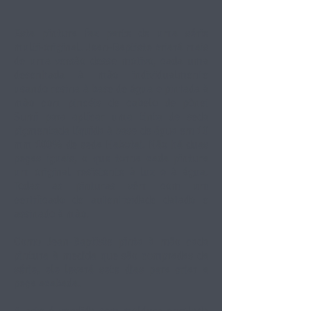
Esta pintura faz parte de uma série
multi-original. Jean-Baptiste criará mais
de uma versão desse motivo, cada uma
desenhada à mão individualmente
usando resina à base de água e pintada à
mão com pincéis de cabelo de pônei
Sumi para aplicar uma tinta de seda
pigmentada líquida à base de água em 10
mm 100% de seda Habotai. Não há duas
peças iguais, o que torna cada pintura
um original resistente à luz e à água.
Todas as pinturas vêm com um
certificado de autenticidade datado e
assinado à mão.
Como Jean-Baptiste pinta à mão cada
pintura à medida que são compradas da
série, ele levará sete dias para criar a
peça acabada.