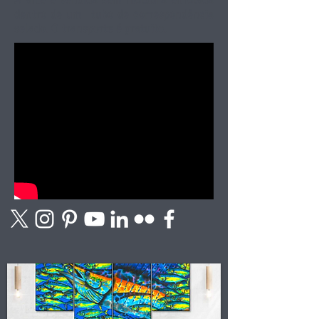
A arte é vendida sem moldura enrolada
dentro de um
tubo de correspondência
selado. O transporte é gratuito.