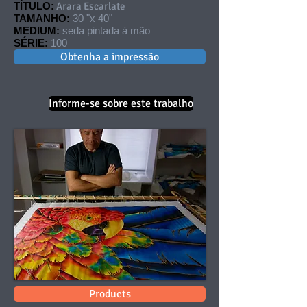
TÍTULO:
Arara Escarlate
TAMANHO:
30 "x 40"
MEDIUM:
seda pintada à mão
SÉRIE:
100
Obtenha a impressão
Informe-se sobre este trabalho
Products