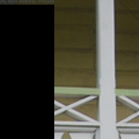
0% seda Habotai. Pintado
ificado de autenticidade