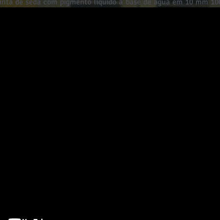
tinta de seda com pigmento líquido à base de água em 10 mm 10
resistentes à luz e à água. Todas as pinturas vêm com um cert