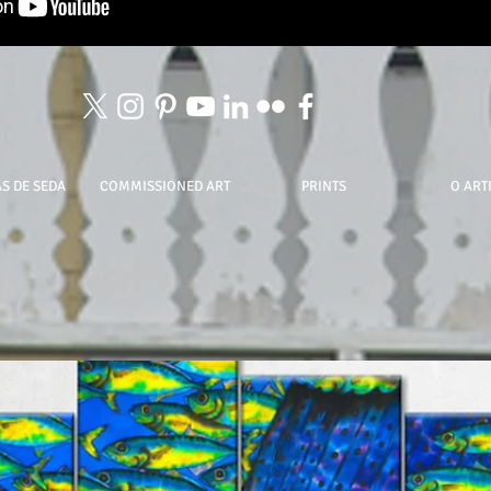
S DE SEDA
COMMISSIONED ART
PRINTS
O ART