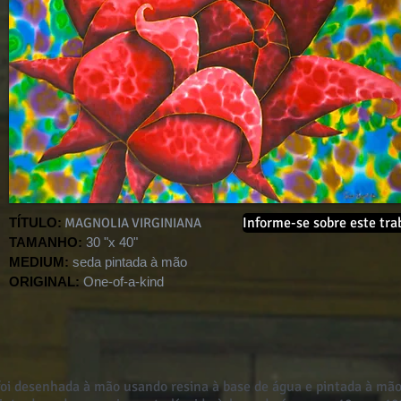
Informe-se sobre este tra
TÍTULO:
MAGNOLIA VIRGINIANA
TAMANHO:
30 "x 40"
MEDIUM:
seda pintada à mão
ORIGINAL:
One-of-a-kind
foi desenhada à mão usando resina à base de água e pintada à mão