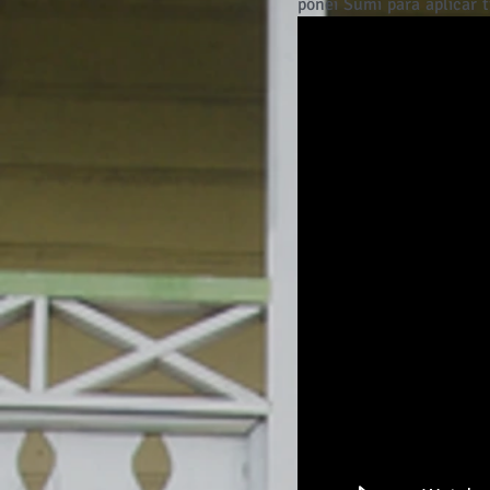
pônei Sumi para aplicar 
com pigmentos líquidos, 
datado e assinado à mão.