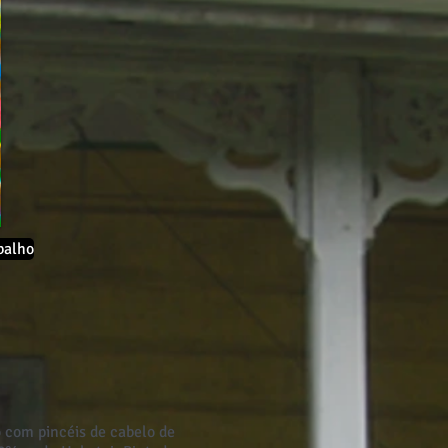
balho
 com pincéis de cabelo de