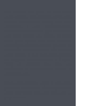
Esta pintura faz parte de uma série
multi-original. Jean-Baptiste criará mais
de uma versão desse motivo, cada uma
desenhada à mão individualmente
usando resina à base de água e pintada à
mão com pincéis de cabelo de pônei
Sumi para aplicar uma tinta de seda
pigmentada líquida à base de água em 10
mm 100% de seda Habotai. Não há duas
peças iguais, o que torna cada pintura
um original resistente à luz e à água.
Todas as pinturas vêm com um
certificado de autenticidade datado e
assinado à mão.
Como Jean-Baptiste pinta à mão cada
pintura à medida que são compradas da
série, ele levará sete dias para criar a
peça acabada.