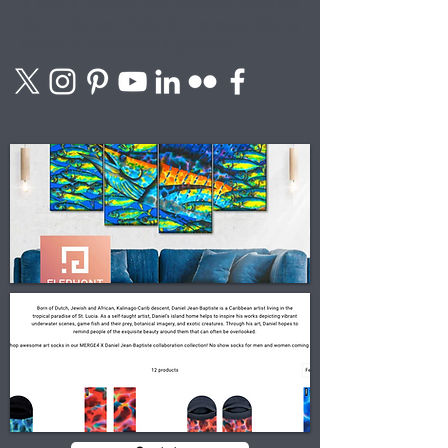
A arte é vendida sem moldura enrolada
dentro de um
tubo de correspondência
selado. O transporte é gratuito.