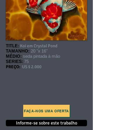
TITLE:
Koi em Crystal Pond
TAMANHO:
20 "x 16"
MÉDIO:
seda pintada à mão
SERIES:
75
PREÇO:
US $ 2.000
FAÇA-NOS UMA OFERTA
Informe-se sobre este trabalho