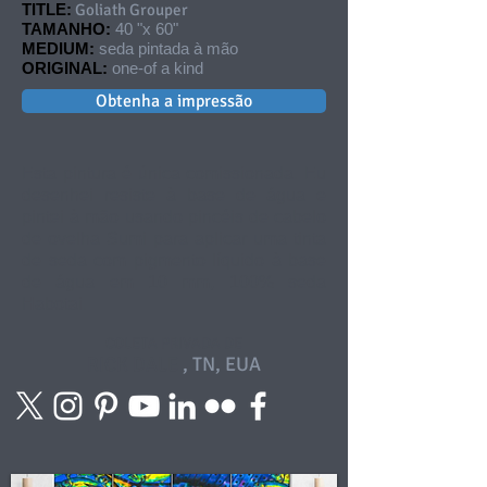
TITLE:
Goliath Grouper
TAMANHO:
40 "x 60"
MEDIUM:
seda pintada à mão
ORIGINAL:
one-of a kind
Obtenha a impressão
Esta pintura é única comissionada. Eu
desenhei resiste à base de água e
pintei à mão usando pincéis de cabelo
de ovelha Sumi para aplicar uma tinta
de seda com pigmento líquido à base
de água em 10 mm, 100% seda
Habotai.
COLETA PRIVADA DE
RICK DALE
, TN, EUA