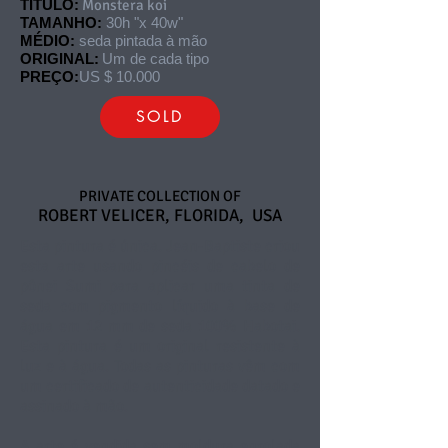
TÍTULO:
Monstera koi
TAMANHO:
30h "x 40w"
MÉDIO:
seda pintada à mão
ORIGINAL:
Um de cada tipo
PREÇO:
US $ 10.000
SOLD
PRIVATE COLLECTION OF
ROBERT VELICER, FLORIDA, USA
Esta pintura é única. Jean-Baptiste criou
esta arte usando pincéis de cabelo de
pônei Sumi para aplicar uma tinta de
seda com pigmento líquido à base de
água em 12 mm de seda 100% Habotai.
Esta pintura é um original resistente à
luz e à água. Todas as pinturas vêm com
um certificado de autenticidade datado e
assinado à mão.
A arte é vendida sem moldura enrolada