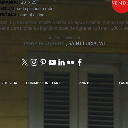
AMANHO:
20 "x 25"
VEND
EDIUM:
seda pintada à mão
RIGINAL:
one-of a kind
nada. Eu desenhei resiste à base de água e pintei à mão usan
e seda com pigmento líquido à base de água em 10 mm, 100% s
COLETA PRIVADA DE
TANYA BEAUBRUN
, SAINT LUCIA, WI
S DE SEDA
COMMISSIONED ART
PRINTS
O ART