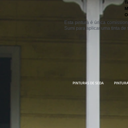
T
M
O
Esta pintura é única comissio
Sumi para aplicar uma tinta d
PINTURAS DE SEDA
PINTURA