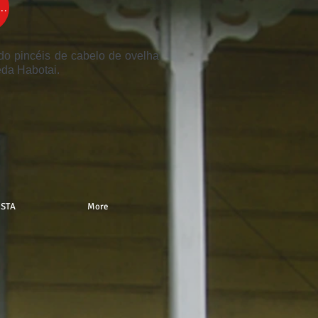
IDO
do pincéis de cabelo de ovelha
eda Habotai.
ISTA
More